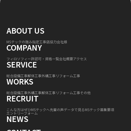
ABOUT US
MSテックの強み
指定工事店
協力会社様
COMPANY
フィロソフィー
許認可・資格一覧
会社概要
アクセス
SERVICE
総合設備工事
解体工事
外構工事
リフォーム工事
WORKS
総合設備工事
外構工事
解体工事
リフォーム工事
その他
RECRUIT
こんな方はぜひMSテックへ
先輩の声
データで見るMSテック
募集要項
エントリーフォーム
NEWS