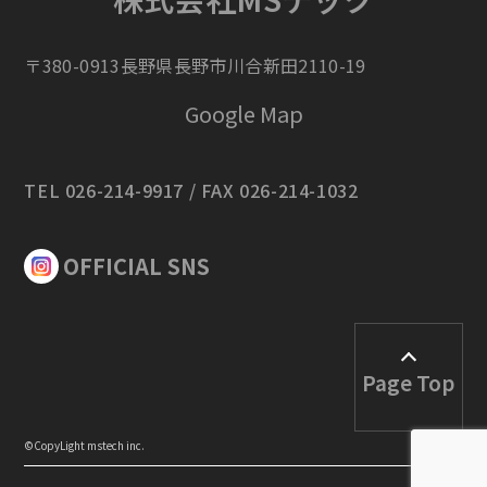
〒380-0913長野県長野市川合新田2110-19
Google Map
TEL 026-214-9917 / FAX 026-214-1032
OFFICIAL SNS
Page Top
©︎CopyLight mstech inc.