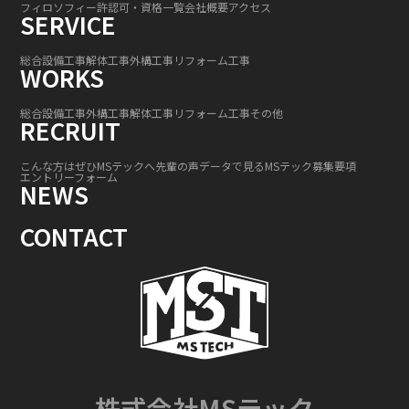
フィロソフィー
許認可・資格一覧
会社概要
アクセス
SERVICE
総合設備工事
解体工事
外構工事
リフォーム工事
WORKS
総合設備工事
外構工事
解体工事
リフォーム工事
その他
RECRUIT
こんな方はぜひMSテックへ
先輩の声
データで見るMSテック
募集要項
エントリーフォーム
NEWS
CONTACT
株式会社MSテック