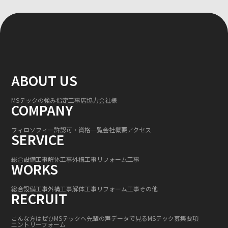
ABOUT US
MSテックの強み
指定工事店
協力会社様
COMPANY
フィロソフィー
許認可・資格一覧
会社概要
アクセス
SERVICE
総合設備工事
解体工事
外構工事
リフォーム工事
WORKS
総合設備工事
外構工事
解体工事
リフォーム工事
その他
RECRUIT
こんな方はぜひMSテックへ
先輩の声
データで見るMSテック
募集要項
エントリーフォーム